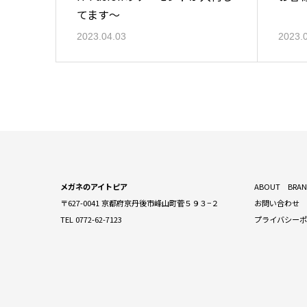
てます～
2023.04.03
2023.
メガネのアイトピア
ABOUT
BRA
〒627-0041 京都府京丹後市峰山町菅５９３−２
お問い合わせ
TEL 0772-62-7123
プライバシー