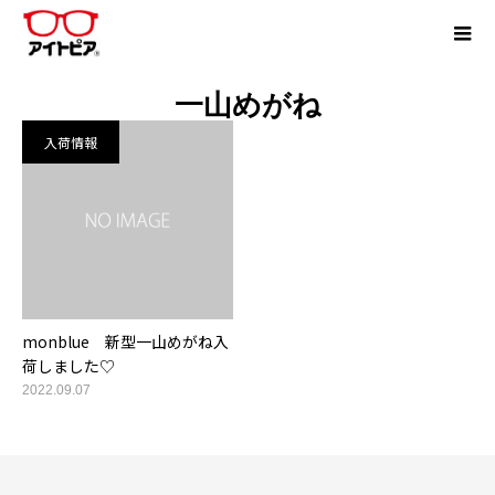
一山めがね
入荷情報
monblue 新型一山めがね入
荷しました♡
2022.09.07