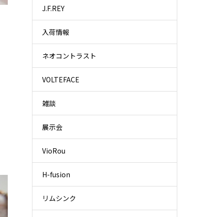
J.F.REY
入荷情報
ネオコントラスト
VOLTEFACE
雑談
展示会
VioRou
H-fusion
リムシンク