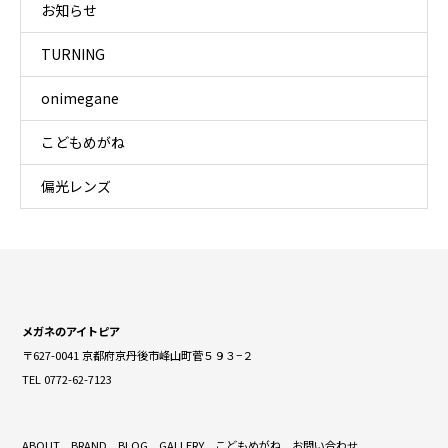
お知らせ
TURNING
onimegane
こどもめがね
偏光レンズ
メガネのアイトピア
〒627-0041 京都府京丹後市峰山町菅５９３−２
TEL 0772-62-7123
ABOUT
BRAND
BLOG
GALLERY
こどもめがね
お問い合わせ