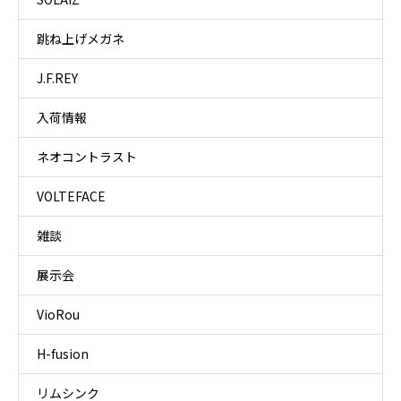
跳ね上げメガネ
J.F.REY
入荷情報
ネオコントラスト
VOLTEFACE
雑談
展示会
VioRou
H-fusion
リムシンク