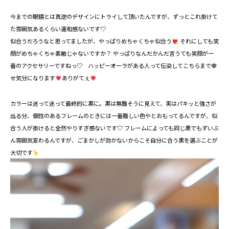
今までの眼鏡とは真逆のデザインにトライして頂いたんですが、ずっとこれ掛けて
た雰囲気あるくらい違和感ないです♡
似合うだろうなと思ってましたが、やっぱりめちゃくちゃ似合う
⁡ それにしても笑
顔がめちゃくちゃ素敵じゃないですか？ やっぱりなんだかんだ言うても笑顔が一
番のアクセサリーですねっ♡ ハッピーオーラがある人って伝染してこちらまで幸
せ気分になります
⁡ありがてぇ
カラーは迷って迷って最終的に黒に。黒は無難そうに見えて、実はパキッと強さが
出る分、個性のあるフレームのときには一番難しい色やとおもってるんですが、似
合う人が掛けると全然やりすぎ感ないです♡ フレームによっても同じ黒でもずいぶ
ん雰囲気変わるんですが、ごまかしが効かないからこそ自分に合う黒を選ぶことが
大切です