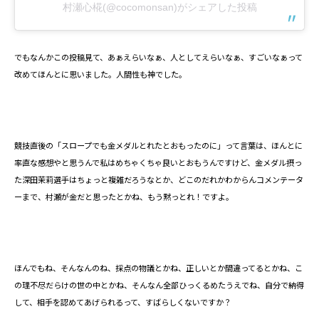
村瀬心椛(@cocomonsan)がシェアした投稿
でもなんかこの投稿見て、あぁえらいなぁ、人としてえらいなぁ、すごいなぁって
改めてほんとに思いました。人間性も神でした。
競技直後の「スロープでも金メダルとれたとおもったのに」って言葉は、ほんとに
率直な感想やと思うんで私はめちゃくちゃ良いとおもうんですけど、金メダル摂っ
た深田茉莉選手はちょっと複雑だろうなとか、どこのだれかわからんコメンテータ
ーまで、村瀬が金だと思ったとかね、もう黙っとれ！ですよ。
ほんでもね、そんなんのね、採点の物議とかね、正しいとか間違ってるとかね、こ
の理不尽だらけの世の中とかね、そんなん全部ひっくるめたうえでね、自分で納得
して、相手を認めてあげられるって、すばらしくないですか？