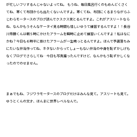
が忙しいフリするんじゃないよってね。 もうね、毎日風呂行くのもめんどくさく
てね、寒くて布団からも出たくないんですよ。寒くてね、布団にくるまりながらふ
じわらモータースのブログ読んでクスクス笑とるんですよ。これがアスリートなら
ね、なんかもうそんなケータイ見る時間も惜しいゆうて練習するんですよ！！長谷
川帝勝くんは朝５時にかけたアラームを瞬時に止めて練習いくんですよ！私はなに
かね？今日も６時半に掛けたアラームが一生鳴っとるんですよ。ほんで予選落ちみ
にたいな弁当作ってね、ネタないからってしょーもない弁当の中身を恥ずかしげも
なくブログでさらしてね…今日も写真撮ったんですけど、なんかもう恥ずかしくな
ったのでのせません。
まぁでもね、フジワラモータースのブログだけはみんな見て。アスリートも見て。
ゆうとくんの文才、ほんまに世界レベルなんで。