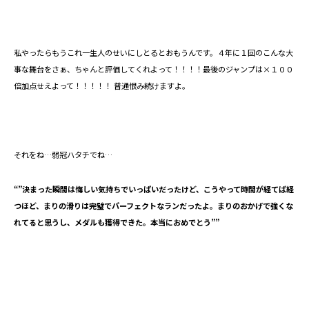
私やったらもうこれ一生人のせいにしとるとおもうんです。４年に１回のこんな大
事な舞台をさぁ、ちゃんと評価してくれよって！！！！最後のジャンプは×１００
倍加点せえよって！！！！！ 普通恨み続けますよ。
それをね…弱冠ハタチでね…
“”決まった瞬間は悔しい気持ちでいっぱいだったけど、こうやって時間が経てば経
つほど、まりの滑りは完璧でパーフェクトなランだったよ。まりのおかげで強くな
れてると思うし、メダルも獲得できた。本当におめでとう””