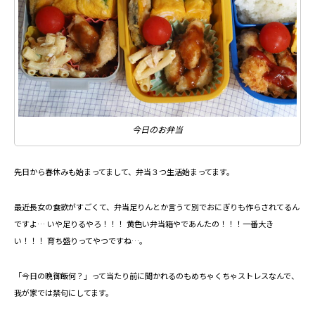
今日のお弁当
先日から春休みも始まってまして、弁当３つ生活始まってます。
最近長女の食欲がすごくて、弁当足りんとか言うて別でおにぎりも作らされてるん
ですよ… いや足りるやろ！！！ 黄色い弁当箱やであんたの！！！一番大き
い！！！ 育ち盛りってやつですね…。
「今日の晩御飯何？」って当たり前に聞かれるのもめちゃくちゃストレスなんで、
我が家では禁句にしてます。