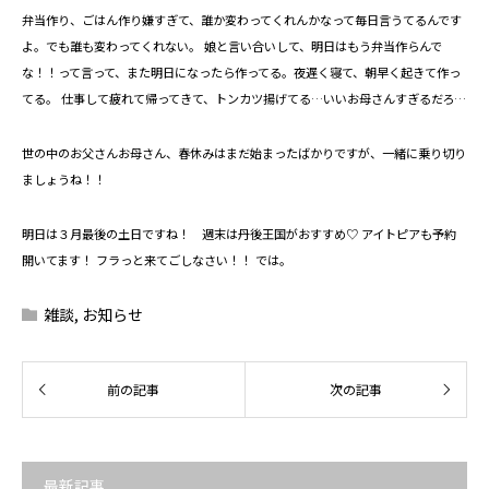
弁当作り、ごはん作り嫌すぎて、誰か変わってくれんかなって毎日言うてるんです
よ。でも誰も変わってくれない。 娘と言い合いして、明日はもう弁当作らんで
な！！って言って、また明日になったら作ってる。夜遅く寝て、朝早く起きて作っ
てる。 仕事して疲れて帰ってきて、トンカツ揚げてる…いいお母さんすぎるだろ…
世の中のお父さんお母さん、春休みはまだ始まったばかりですが、一緒に乗り切り
ましょうね！！
明日は３月最後の土日ですね！ 週末は丹後王国がおすすめ♡ アイトピアも予約
開いてます！ フラっと来てごしなさい！！ では。
雑談
,
お知らせ
最新記事