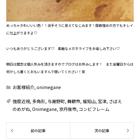
めっちゃかわいいい色！！派手そうに見えてなじみます！度数強めの方でもキレイ
に仕上がりますよ♡
いつもありがとうございます♡ 素敵なメガネライフをお愉しみ下さい♡
明日は間芝は個人休みを頂きますのでブログはお休みします！ また金曜日からは
何かしら書くとおもいますんで覗いてください！笑
お客様紹介
,
onimegane
強度近視
,
多角形
,
与謝野町
,
舞鶴市
,
福知山
,
宮津
,
さばえ
のめがね
,
Onimegane
,
京丹後市
,
コンビフレーム