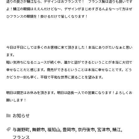
造りの良さが鯖江なら、デザインはおフランスで！ フランス製は造りも良いです
よ！鯖江の眼鏡はええんだけどな～、デザインがまじめすぎるんよな～って方はぜ
ひフランスの眼鏡を！掛けるだけで愉しくなります！
今日は平日にしては多くのお客様に来て頂きました！本当にありがたいなぁと思い
ます。
暗い気持ちになるニュースが続く中、誰かと話ができるということが本当に大切で
幸せなことだと感じます。商売ができるということは本当に幸せなことです。どう
かどうか一刻も早く、平穏で平和な世界に戻ることを望みます。
明日は間芝はお休みを頂きます。明日は店長一人での営業になります！よろしくお
願いします！
お知らせ
与謝野町
,
舞鶴市
,
福知山
,
豊岡市
,
京丹後市
,
宮津市
,
鯖江
,
フランス