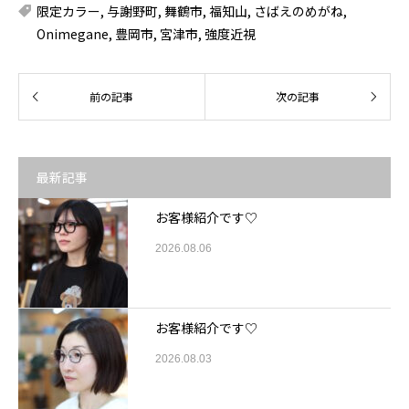
限定カラー
,
与謝野町
,
舞鶴市
,
福知山
,
さばえのめがね
,
Onimegane
,
豊岡市
,
宮津市
,
強度近視
最新記事
お客様紹介です♡
2026.08.06
お客様紹介です♡
2026.08.03