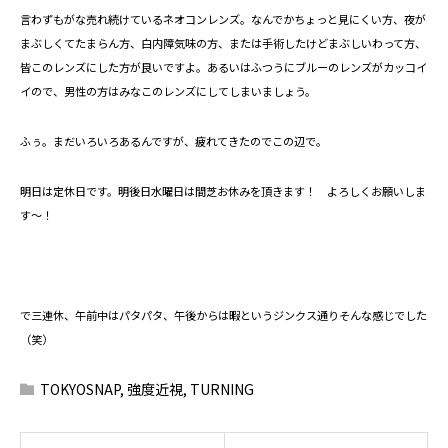
言わずもがな売れ続けているネオコンレンズ。なんでかちょっと見にくい方、夜が
まぶしくてたまらん方、白内障気味の方、または手術したけどまぶしいわって方、
皆このレンズにした方が良いですよ。あるいはふつうにブルーのレンズがカッコイ
イので、男性の方はみなこのレンズにしてしまいましょう。
ふぅ。まだいろいろあるんですが、疲れてきたのでこの辺で。
明日は定休日です。明後日水曜日は間芝お休みを頂きます！ よろしくお願いしま
す～！
で三連休、午前中はパタパタ、午後からは暇というジンクス通りそんな感じでした
（笑）
TOKYOSNAP
,
強度近視
,
TURNING