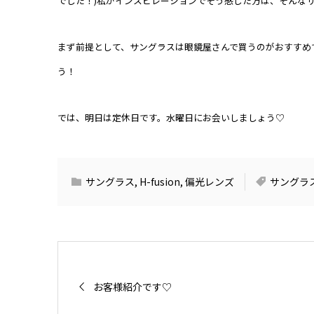
でした！)私がインスピレーションでそう感じた方は、そんなサ
まず前提として、サングラスは眼鏡屋さんで買うのがおすすめ
う！
では、明日は定休日です。水曜日にお会いしましょう♡
サングラス
,
H-fusion
,
偏光レンズ
サングラ
お客様紹介です♡