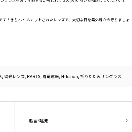
ングラスをおすすめするかもしれません(笑)いろいろ相談してください！
です！きちんとUVカットされたレンズで、大切な目を紫外線から守りましょ
ス
,
偏光レンズ
,
RARTS
,
雪道運転
,
H-fusion
,
折りたたみサングラス
戯言3連発