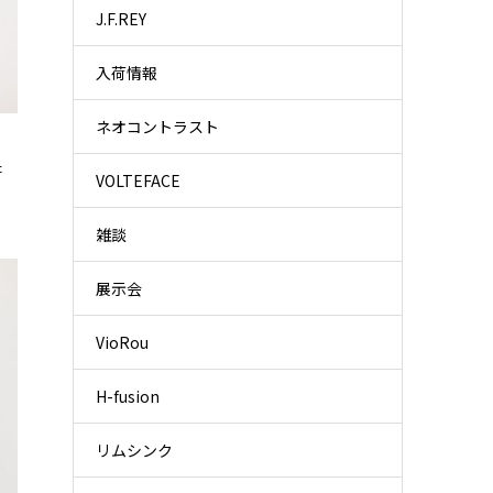
J.F.REY
入荷情報
ネオコントラスト
た
VOLTEFACE
雑談
展示会
VioRou
H-fusion
リムシンク