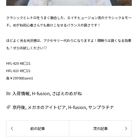
クラシックとレトロをうまく融合した、エイチヒュージョン流のクラシック＆モー
ド。めがね初心者さんでも掛けこなせるバランスの良さです！
ほどよく光る光沢感は、アクセサリー代わりになりますよ！顔映りは良くなる効果
も！ぜひお試しください♡
HFL-620 48□21
HFL-613 49□21
各￥29700(taxin)
入荷情報
,
H-fusion
,
さばえのめがね
京丹後
,
メガネのアイトピア
,
H-fusion
,
サンプラチナ