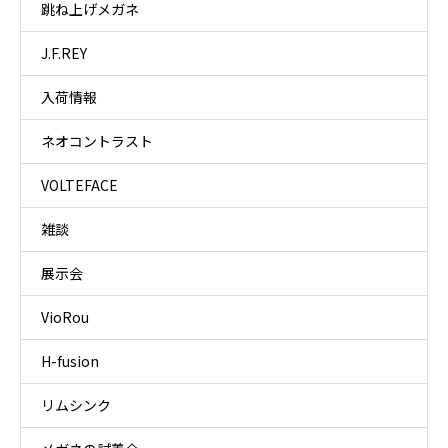
跳ね上げメガネ
J.F.REY
入荷情報
ネオコントラスト
VOLTEFACE
雑談
展示会
VioRou
H-fusion
リムシンク