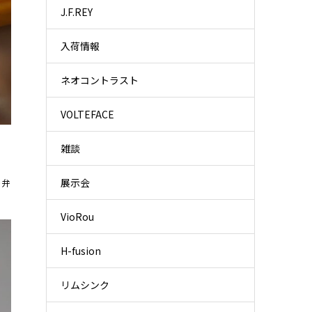
J.F.REY
入荷情報
ネオコントラスト
VOLTEFACE
雑談
展示会
の弁
VioRou
H-fusion
リムシンク