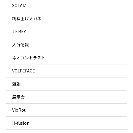
SOLAIZ
跳ね上げメガネ
J.F.REY
入荷情報
ネオコントラスト
VOLTEFACE
雑談
展示会
VioRou
H-fusion