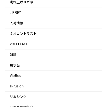
跳ね上げメガネ
J.F.REY
入荷情報
ネオコントラスト
VOLTEFACE
雑談
展示会
VioRou
H-fusion
リムシンク