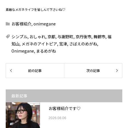
素敵なメガネライフを愉しんで下さいね♡
お客様紹介
,
onimegane
シンプル
,
おしゃれ
,
京都
,
与謝野町
,
京丹後市
,
舞鶴市
,
福
知山
,
メガネのアイトピア
,
宮津
,
さばえのめがね
,
Onimegane
,
まるめがね
最新記事
お客様紹介です♡
2026.08.06