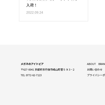
入荷！
2022.09.24
メガネのアイトピア
ABOUT
BRA
〒627-0041 京都府京丹後市峰山町菅５９３−２
お問い合わせ
TEL 0772-62-7123
プライバシー