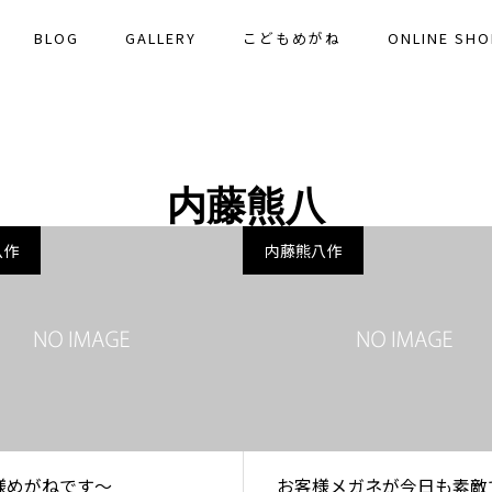
BLOG
GALLERY
こどもめがね
ONLINE SHO
内藤熊八
八作
内藤熊八作
様めがねです～
お客様メガネが今日も素敵