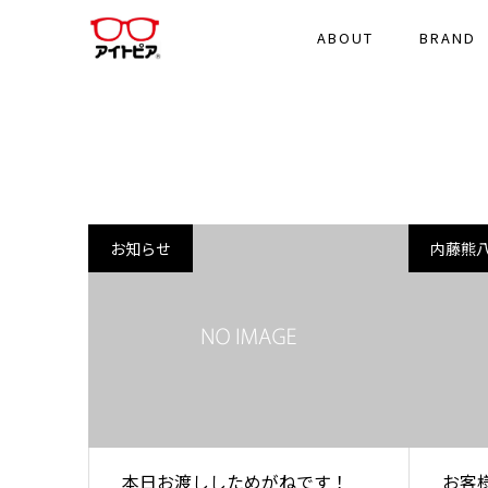
ABOUT
BRAND
お知らせ
内藤熊
本日お渡ししためがねです！
お客