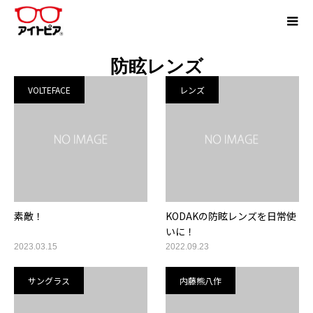
防眩レンズ
VOLTEFACE
レンズ
素敵！
KODAKの防眩レンズを日常使
いに！
2023.03.15
2022.09.23
サングラス
内藤熊八作