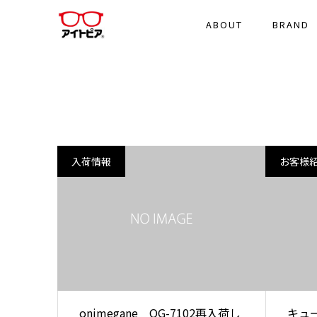
ABOUT
BRAND
入荷情報
お客様
onimegane OG-7102再入荷し
キュ