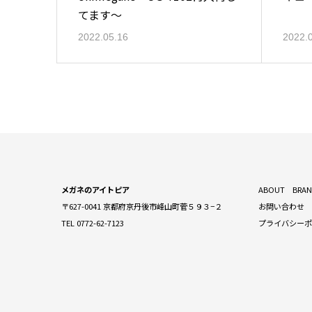
てます～
2022.05.16
2022.
メガネのアイトピア
ABOUT
BRA
〒627-0041 京都府京丹後市峰山町菅５９３−２
お問い合わせ
TEL 0772-62-7123
プライバシー