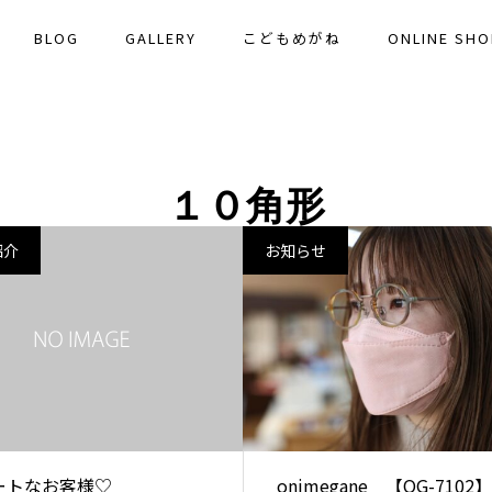
BLOG
GALLERY
こどもめがね
ONLINE SHO
１０角形
紹介
お知らせ
ートなお客様♡
onimegane 【OG-7102