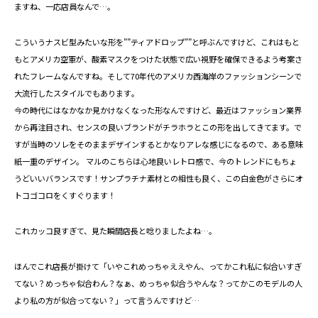
ますね、一応店員なんで…。
⁡こういうナスビ型みたいな形を””ティアドロップ””と呼ぶんですけど、これはもと
もとアメリカ空軍が、酸素マスクをつけた状態で広い視野を確保できるよう考案さ
れたフレームなんですね。そして70年代のアメリカ西海岸のファッションシーンで
大流行したスタイルでもあります⁡。
⁡今の時代にはなかなか見かけなくなった形なんですけど、最近はファッション業界
から再注目され、センスの良いブランドがチラホラとこの形を出してきてます。で
すが当時のソレをそのままデザインするとかなりアレな感じになるので、ある意味
紙一重のデザイン。 マルのこちらは心地良いレトロ感で、今のトレンドにもちょ
うどいいバランス⁡です！サンプラチナ素材との相性も良く、この白金色がさらにオ
トコゴコロをくすぐります！
これカッコ良すぎて、見た瞬間店長と唸りましたよね…。
ほんでこれ店長が掛けて「いやこれめっちゃええやん、ってかこれ私に似合いすぎ
てない？めっちゃ似合わん？なぁ、めっちゃ似合うやんな？ってかこのモデルの人
より私の方が似合ってない？」って言うんですけど…