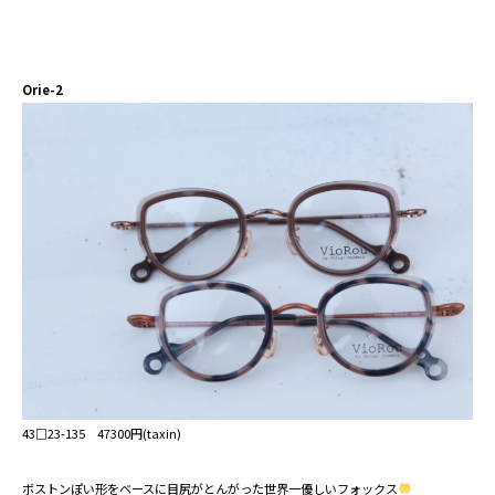
Orie-2
43□23-135⁡ 47300⁡円(taxin)
ボストンぽい形をベースに目尻がとんがった世界一優しいフォックス