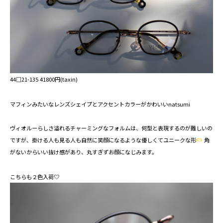
44□21-135⁡ 41800円(taxin)⁡
マフィンみたいなレンズシェイプとアクセントカラーがかわいいnatsumi ⁡
ヴィオルーらしさ溢れるチャーミングなフォルムは、何型と表現するのが難しいの
ですが、掛ける人も見る人も自然に笑顔になるような優しくてユニークな形
角
がないからいい抜け感があり、丸すぎずお顔になじみます。⁡
こちらも２色入荷♡