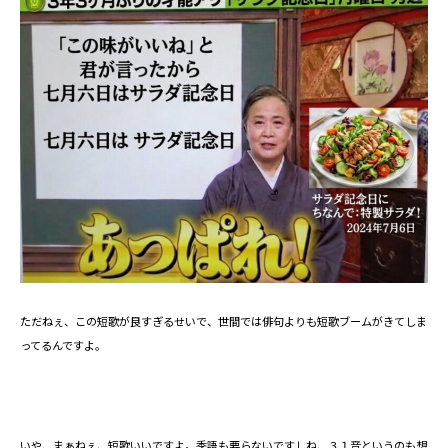
ただねぇ、この短歌が良すぎるせいで、世間では俳句よりも短歌ブームがきてしま
ってるんですよ。
いや、まぁねぇ、短歌いいですよ。季語も要らないですしね、３１音というのも想