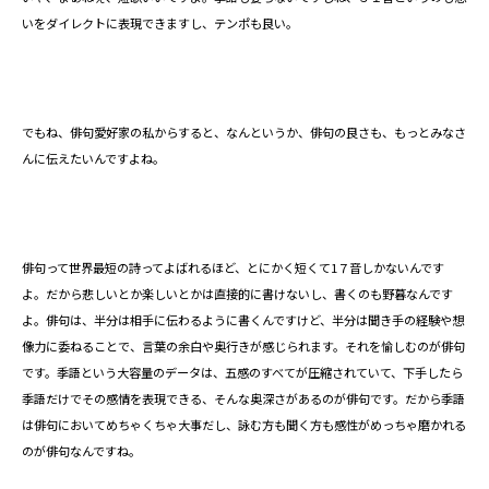
いをダイレクトに表現できますし、テンポも良い。
でもね、俳句愛好家の私からすると、なんというか、俳句の良さも、もっとみなさ
んに伝えたいんですよね。
俳句って世界最短の詩ってよばれるほど、とにかく短くて1７音しかないんです
よ。だから悲しいとか楽しいとかは直接的に書けないし、書くのも野暮なんです
よ。俳句は、半分は相手に伝わるように書くんですけど、半分は聞き手の経験や想
像力に委ねることで、言葉の余白や奥行きが感じられます。それを愉しむのが俳句
です。季語という大容量のデータは、五感のすべてが圧縮されていて、下手したら
季語だけでその感情を表現できる、そんな奥深さがあるのが俳句です。だから季語
は俳句においてめちゃくちゃ大事だし、詠む方も聞く方も感性がめっちゃ磨かれる
のが俳句なんですね。