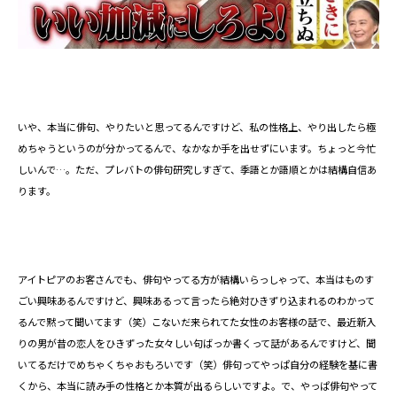
いや、本当に俳句、やりたいと思ってるんですけど、私の性格上、やり出したら極
めちゃうというのが分かってるんで、なかなか手を出せずにいます。ちょっと今忙
しいんで…。ただ、プレバトの俳句研究しすぎて、季語とか語順とかは結構自信あ
ります。
アイトピアのお客さんでも、俳句やってる方が結構いらっしゃって、本当はものす
ごい興味あるんですけど、興味あるって言ったら絶対ひきずり込まれるのわかって
るんで黙って聞いてます（笑）こないだ来られてた女性のお客様の話で、最近新入
りの男が昔の恋人をひきずった女々しい句ばっか書くって話があるんですけど、聞
いてるだけでめちゃくちゃおもろいです（笑）俳句ってやっぱ自分の経験を基に書
くから、本当に読み手の性格とか本質が出るらしいですよ。で、やっぱ俳句やって