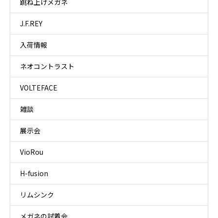
跳ね上げメガネ
J.F.REY
入荷情報
ネオコントラスト
VOLTEFACE
雑談
展示会
VioRou
H-fusion
リムシンク
メガネの試着会