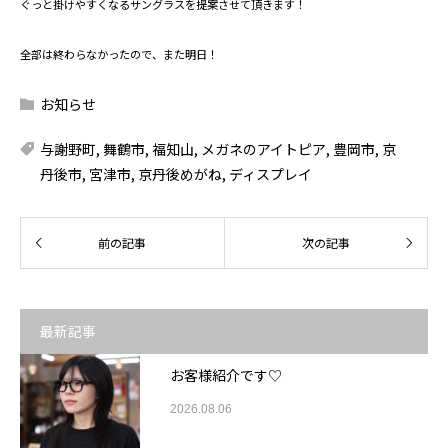
ぐっと掛けやすくなるサングラスを提案させて頂きます！
全部は終わらなかったので、また明日！
お知らせ
与謝野町
,
舞鶴市
,
福知山
,
メガネのアイトピア
,
豊岡市
,
京
丹後市
,
宮津市
,
京丹後めがね
,
ディスプレイ
最新記事
お客様紹介です♡
2026.08.06