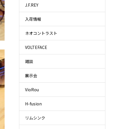
J.F.REY
入荷情報
ネオコントラスト
VOLTEFACE
雑談
展示会
VioRou
H-fusion
リムシンク