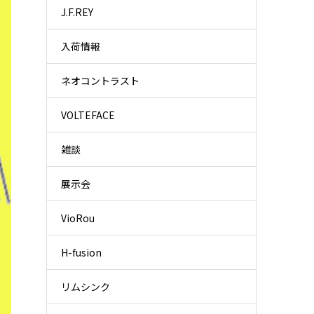
J.F.REY
入荷情報
ネオコントラスト
VOLTEFACE
雑談
展示会
VioRou
H-fusion
リムシンク