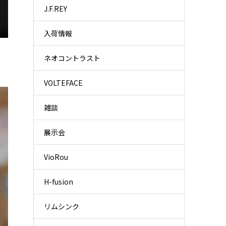
J.F.REY
入荷情報
ネオコントラスト
VOLTEFACE
雑談
展示会
VioRou
H-fusion
リムシンク