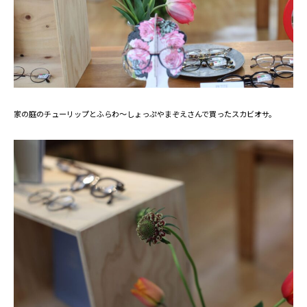
家の庭のチューリップとふらわ～しょっぷやまぞえさんで買ったスカビオサ。