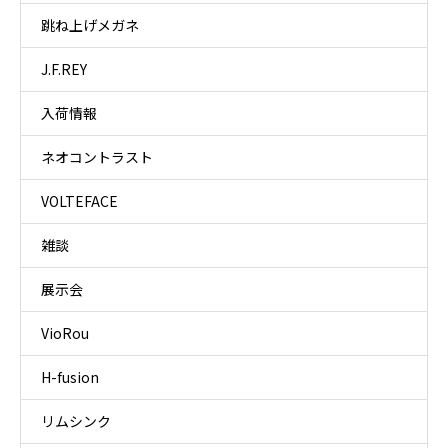
跳ね上げメガネ
J.F.REY
入荷情報
ネオコントラスト
VOLTEFACE
雑談
展示会
VioRou
H-fusion
リムシンク