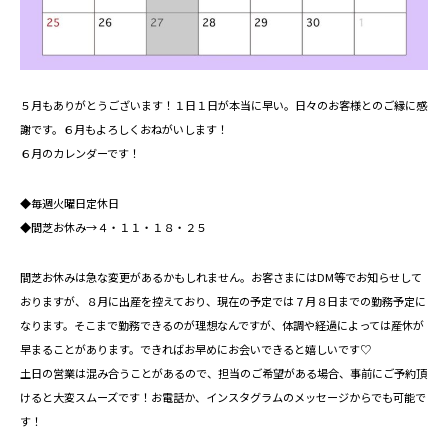
５月もありがとうございます！１日１日が本当に早い。日々のお客様とのご縁に感
謝です。６月もよろしくおねがいします！
６月のカレンダーです！
◆毎週火曜日定休日
◆間芝お休み→４・１１・１８・２５
間芝お休みは急な変更があるかもしれません。お客さまにはDM等でお知らせして
おりますが、８月に出産を控えており、現在の予定では７月８日までの勤務予定に
なります。そこまで勤務できるのが理想なんですが、体調や経過によっては産休が
早まることがあります。できればお早めにお会いできると嬉しいです♡
土日の営業は混み合うことがあるので、担当のご希望がある場合、事前にご予約頂
けると大変スムーズです！お電話か、インスタグラムのメッセージからでも可能で
す！