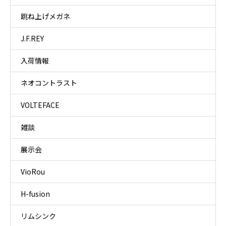
跳ね上げメガネ
J.F.REY
入荷情報
ネオコントラスト
VOLTEFACE
雑談
展示会
VioRou
H-fusion
リムシンク