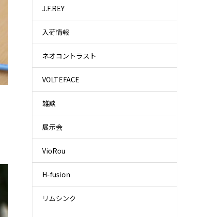
J.F.REY
入荷情報
ネオコントラスト
VOLTEFACE
雑談
展示会
VioRou
H-fusion
リムシンク