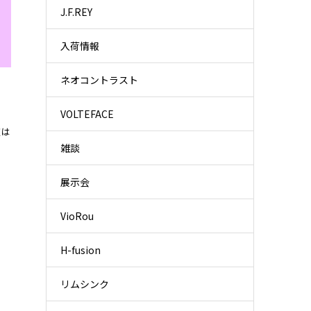
J.F.REY
入荷情報
ネオコントラスト
VOLTEFACE
夜は
雑談
展示会
VioRou
H-fusion
リムシンク