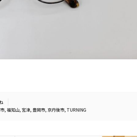
ね
鶴市
,
福知山
,
宮津
,
豊岡市
,
京丹後市
,
TURNING