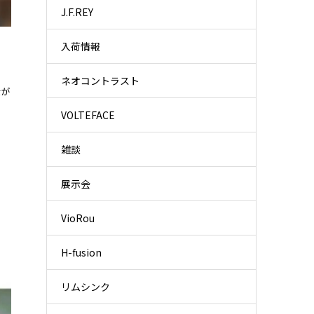
J.F.REY
入荷情報
ネオコントラスト
なが
VOLTEFACE
雑談
展示会
VioRou
H-fusion
リムシンク