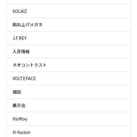
SOLAIZ
跳ね上げメガネ
J.F.REY
入荷情報
ネオコントラスト
VOLTEFACE
雑談
展示会
VioRou
H-fusion