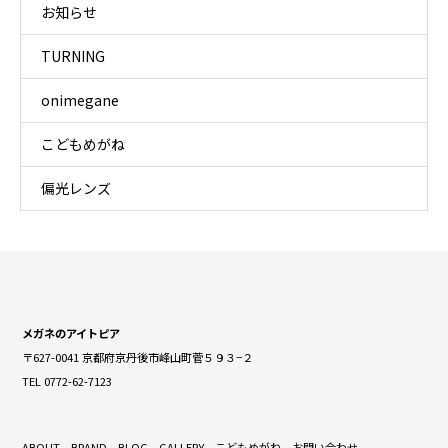
お知らせ
TURNING
onimegane
こどもめがね
偏光レンズ
メガネのアイトピア
〒627-0041 京都府京丹後市峰山町菅５９３−２
TEL 0772-62-7123
ABOUT
BRAND
BLOG
GALLERY
こどもめがね
お問い合わせ