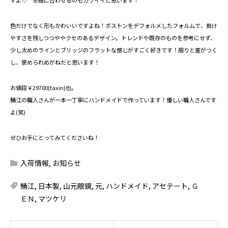
すよ♡ 冬服に合わせるのもカワイイと思います！
色だけでなく形もかわいいですよね！ボストンをデフォルメしたフォルムで、掛け
やすさを残しつつややクセのあるデザイン。トレンドや既存のものを参考にせず、
少し太めのラインとブリッジのフラットな感じがすごく好きです！周りと差がつく
し、褒められめがねだと思います！
お値段￥29700(taxin)也。
鯖江の職人さんが一本一丁寧にハンドメイドで作っています！優しい職人さんです
よ(笑)
ぜひお手にとってみてくださいね！
入荷情報
,
お知らせ
鯖江
,
日本製
,
山元眼鏡
,
元
,
ハンドメイド
,
アセテート
,
Ｇ
ＥＮ
,
マツケリ