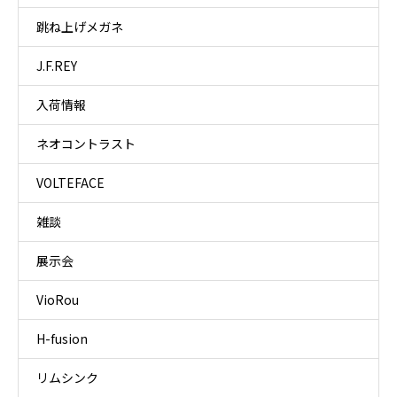
跳ね上げメガネ
J.F.REY
入荷情報
ネオコントラスト
VOLTEFACE
雑談
展示会
VioRou
H-fusion
リムシンク