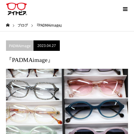
ブログ
『PADMAimage』
PADMAimage
2023.04.27
『PADMAimage』