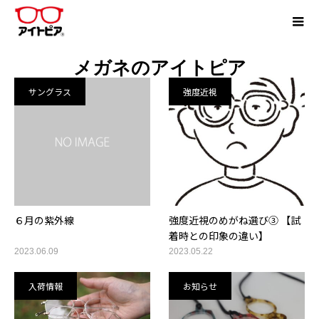
メガネのアイトピア
サングラス
強度近視
６月の紫外線
強度近視のめがね選び③ 【試
着時との印象の違い】
2023.06.09
2023.05.22
入荷情報
お知らせ