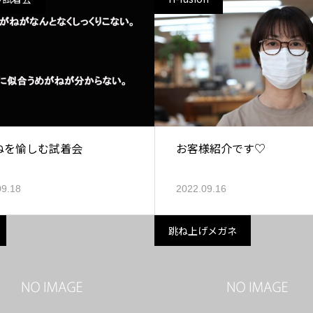
ねを愉しむ試着会
お客様紹介です♡
09.18
2022.09.16
跳ね上げメガネ