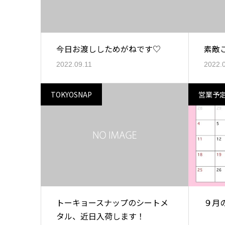
今日お渡ししためがねです♡
素敵
2022.09.11
2022.
TOKYOSNAP
営業予
トーキョースナップのシートメ
９月
タル、近日入荷します！